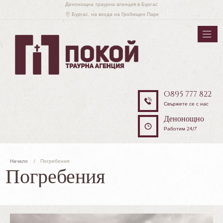
Денонощна траурна агенция в Бургас
Бургас, на входа на Гробищен Парк
O895 777 822
Свържете се с нас
Денонощно
Работим 24/7
Начало
Погребения
Погребения