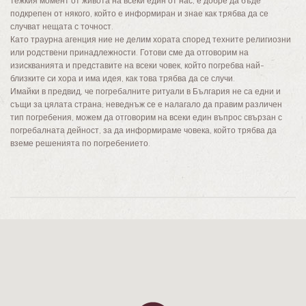
тежкия момент от живота на всеки един от нас, е добре да бъде
подкрепен от някого, който е информиран и знае как трябва да се
случват нещата с точност.
Като траурна агенция ние не делим хората според техните религиозни
или родствени принадлежности. Готови сме да отговорим на
изискванията и представите на всеки човек, който погребва най-
близките си хора и има идея, как това трябва да се случи.
Имайки в предвид, че погребалните ритуали в България не са едни и
същи за цялата страна, неведнъж се е налагало да правим различен
тип погребения, можем да отговорим на всеки един въпрос свързан с
погребалната дейност, за да информираме човека, който трябва да
вземе решенията по погребението.